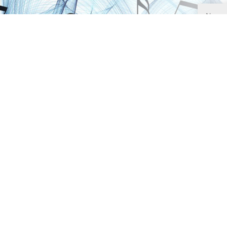
Mit Ab
ausdrückli
weitere Ko
werden dü