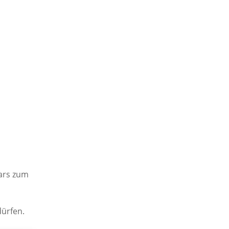
lars zum
ürfen.