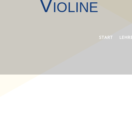
Violine
START
LEHR