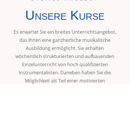
Unsere Kurse
Es erwartet Sie ein breites Unterrichtsangebot,
das Ihnen eine ganzheitliche musikalische
Ausbildung ermöglicht. Sie erhalten
wöchentlich strukturierten und aufbauenden
Einzelunterricht von hoch qualifizierten
Instrumentalisten. Daneben haben Sie die
Möglichkeit als Teil einer motivierten
Instrumentalklasse an den regelmäßigen
Klassenstunden teilzunehmen. Darüber hinaus
gibt es eine Vielzahl an Kursen und Seminaren,
in denen Sie sich in den Fächern Theorie,
Musikgeschichte, sowie im Kammermusik und
Orchesterspiel weiterbilden können.